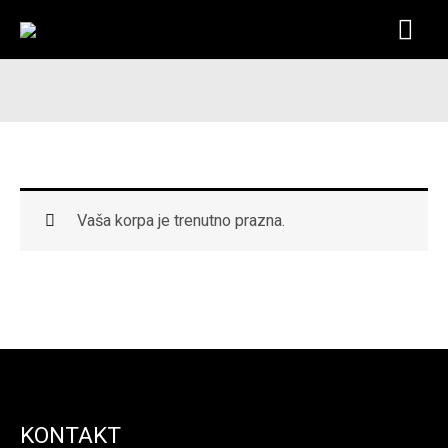
Pređi
Glav
na
sadržaj
izbo
Cart
Vaša korpa je trenutno prazna.
KONTAKT