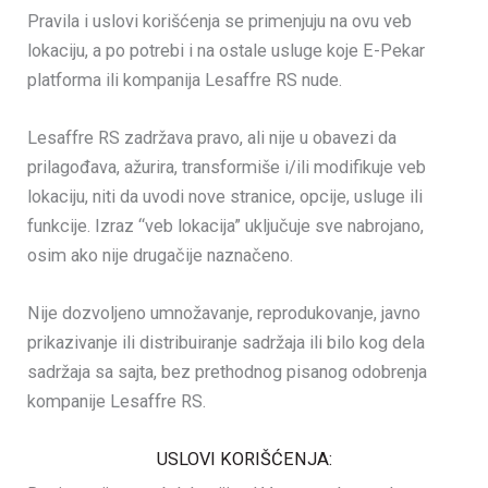
Pravila i uslovi korišćenja se primenjuju na ovu veb
lokaciju, a po potrebi i na ostale usluge koje E-Pekar
platforma ili kompanija Lesaffre RS nude.
Lesaffre RS zadržava pravo, ali nije u obavezi da
prilagođava, ažurira, transformiše i/ili modifikuje veb
lokaciju, niti da uvodi nove stranice, opcije, usluge ili
funkcije. Izraz “veb lokacija” uključuje sve nabrojano,
osim ako nije drugačije naznačeno.
Nije dozvoljeno umnožavanje, reprodukovanje, javno
prikazivanje ili distribuiranje sadržaja ili bilo kog dela
sadržaja sa sajta, bez prethodnog pisanog odobrenja
kompanije Lesaffre RS.
USLOVI KORIŠĆENJA: