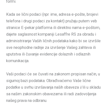
formi.
Kada se lični podaci (npr. ime, adresa e-pošte, brojevi
telefona i drugi podaci za kontakt) pružaju putem veb
stranice E-pekar platforma ili direktno nama e-poštom,
dajete saglasnost kompaniji Lesaffre RS za obradu i
administriranje Vaših ličnih podataka kako bi se izvršile
sve neophodne radnje za izvršenje Vašeg zahteva ili
uputstva ili čuvanje evidencije dolaznih i odlaznih
komunikacija.
Vaši podaci će se čuvati na zakonom propisan način, u
sigurnoj bazi podataka. Obrađivaćemo Vaše lične
podatke u svrhu izvršavanja naših obaveza i/ili u skladu
sa našim zakonskim obavezama ili radi zadovoljenja
našeg prava na odbranu.