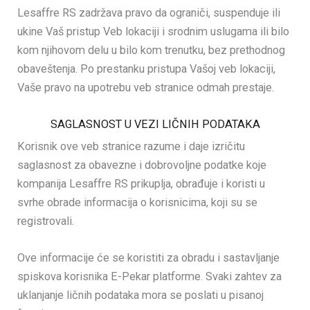
Lesaffre RS zadržava pravo da ograniči, suspenduje ili
ukine Vaš pristup Veb lokaciji i srodnim uslugama ili bilo
kom njihovom delu u bilo kom trenutku, bez prethodnog
obaveštenja. Po prestanku pristupa Vašoj veb lokaciji,
Vaše pravo na upotrebu veb stranice odmah prestaje.
SAGLASNOST U VEZI LIČNIH PODATAKA
Korisnik ove veb stranice razume i daje izričitu
saglasnost za obavezne i dobrovoljne podatke koje
kompanija Lesaffre RS prikuplja, obrađuje i koristi u
svrhe obrade informacija o korisnicima, koji su se
registrovali.
Ove informacije će se koristiti za obradu i sastavljanje
spiskova korisnika E-Pekar platforme. Svaki zahtev za
uklanjanje ličnih podataka mora se poslati u pisanoj