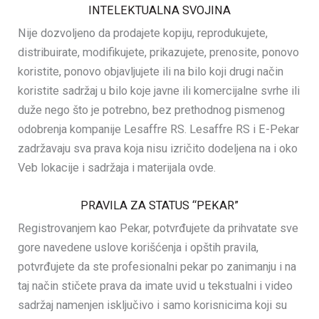
INTELEKTUALNA SVOJINA
Nije dozvoljeno da prodajete kopiju, reprodukujete,
distribuirate, modifikujete, prikazujete, prenosite, ponovo
koristite, ponovo objavljujete ili na bilo koji drugi način
koristite sadržaj u bilo koje javne ili komercijalne svrhe ili
duže nego što je potrebno, bez prethodnog pismenog
odobrenja kompanije Lesaffre RS. Lesaffre RS i E-Pekar
zadržavaju sva prava koja nisu izričito dodeljena na i oko
Veb lokacije i sadržaja i materijala ovde.
PRAVILA ZA STATUS “PEKAR”
Registrovanjem kao Pekar, potvrđujete da prihvatate sve
gore navedene uslove korišćenja i opštih pravila,
potvrđujete da ste profesionalni pekar po zanimanju i na
taj način stičete prava da imate uvid u tekstualni i video
sadržaj namenjen isključivo i samo korisnicima koji su