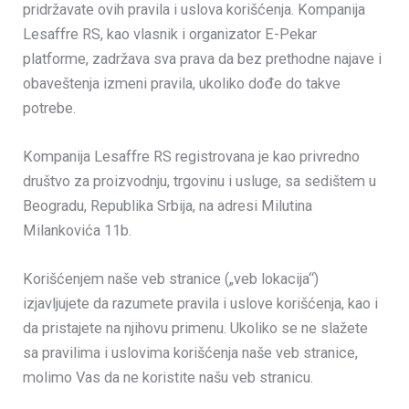
pridržavate ovih pravila i uslova korišćenja. Kompanija
Lesaffre RS, kao vlasnik i organizator E-Pekar
platforme, zadržava sva prava da bez prethodne najave i
obaveštenja izmeni pravila, ukoliko dođe do takve
potrebe.
Kompanija Lesaffre RS registrovana je kao privredno
društvo za proizvodnju, trgovinu i usluge, sa sedištem u
Beogradu, Republika Srbija, na adresi Milutina
Milankovića 11b.
Korišćenjem naše veb stranice („veb lokacija“)
izjavljujete da razumete pravila i uslove korišćenja, kao i
da pristajete na njihovu primenu. Ukoliko se ne slažete
sa pravilima i uslovima korišćenja naše veb stranice,
molimo Vas da ne koristite našu veb stranicu.