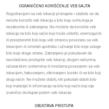
OGRANIČENO KORIŠĆENJE VEB SAJTA
Registracijom na veb lokaciji priznajete i slažete se da
nećete koristiti veb lokaciju u bilo koju svrhu koja je
nezakonita ili zabranjena. Ne možete da koristite veb
lokaciju na bilo koji način koji može oštetiti, onemogućiti
ili preopteretiti bilo koju veb stranicu povezanu sa veb
lokacijom ili ometati upotrebu i uživanje bilo koje usluge
bilo koje druge strane. Zabranjeno je pokušavati da
neovlašćeno pristupite veb lokaciji, drugim nalozima,
računarskim sistemima ili mrežama povezanim sa veb
lokacijom, hakovanjem, otkrivanjem lozinki ili na bilo koji
drugi način. Ne možete dobiti, niti pokušati dobiti bilo
koji materijal ili informacije na bilo koji način koji nije
zvanično dostupan putem veb lokacije.
OBUSTAVA PRISTUPA