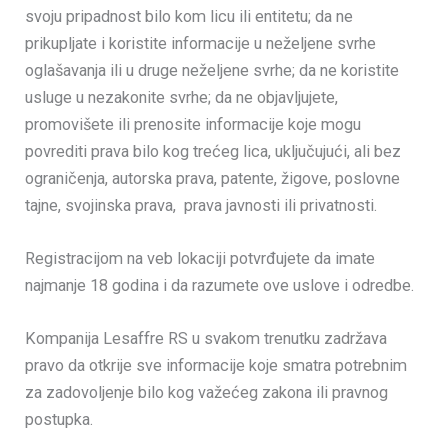
svoju pripadnost bilo kom licu ili entitetu; da ne
prikupljate i koristite informacije u neželjene svrhe
oglašavanja ili u druge neželjene svrhe; da ne koristite
usluge u nezakonite svrhe; da ne objavljujete,
promovišete ili prenosite informacije koje mogu
povrediti prava bilo kog trećeg lica, uključujući, ali bez
ograničenja, autorska prava, patente, žigove, poslovne
tajne, svojinska prava, prava javnosti ili privatnosti.
Registracijom na veb lokaciji potvrđujete da imate
najmanje 18 godina i da razumete ove uslove i odredbe.
Kompanija Lesaffre RS u svakom trenutku zadržava
pravo da otkrije sve informacije koje smatra potrebnim
za zadovoljenje bilo kog važećeg zakona ili pravnog
postupka.