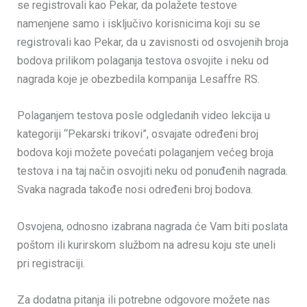
se registrovali kao Pekar, da polažete testove
namenjene samo i isključivo korisnicima koji su se
registrovali kao Pekar, da u zavisnosti od osvojenih broja
bodova prilikom polaganja testova osvojite i neku od
nagrada koje je obezbedila kompanija Lesaffre RS.
Polaganjem testova posle odgledanih video lekcija u
kategoriji “Pekarski trikovi”, osvajate određeni broj
bodova koji možete povećati polaganjem većeg broja
testova i na taj način osvojiti neku od ponuđenih nagrada.
Svaka nagrada takođe nosi određeni broj bodova.
Osvojena, odnosno izabrana nagrada će Vam biti poslata
poštom ili kurirskom službom na adresu koju ste uneli
pri registraciji.
Za dodatna pitanja ili potrebne odgovore možete nas