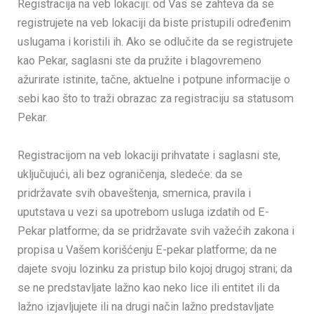
Registracija na veb lokaciji: od Vas se zahteva da se
registrujete na veb lokaciji da biste pristupili određenim
uslugama i koristili ih. Ako se odlučite da se registrujete
kao Pekar, saglasni ste da pružite i blagovremeno
ažurirate istinite, tačne, aktuelne i potpune informacije o
sebi kao što to traži obrazac za registraciju sa statusom
Pekar.
Registracijom na veb lokaciji prihvatate i saglasni ste,
uključujući, ali bez ograničenja, sledeće: da se
pridržavate svih obaveštenja, smernica, pravila i
uputstava u vezi sa upotrebom usluga izdatih od E-
Pekar platforme; da se pridržavate svih važećih zakona i
propisa u Vašem korišćenju E-pekar platforme; da ne
dajete svoju lozinku za pristup bilo kojoj drugoj strani; da
se ne predstavljate lažno kao neko lice ili entitet ili da
lažno izjavljujete ili na drugi način lažno predstavljate